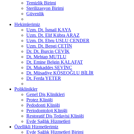
Temizlik Birimi
Sterilizasyon Birimi
Güvenlik
Hekimlerimiz
Uzm. Dt. İsmail KAYA
Uzm. Dt. Elif Kübra ARAZ
Uzm. Dt. Ebru USLU CENDER
Uzm. Dt. Bengi ÇETİN
Dr. Dt. Burçin ÇEVİK
Dt. Mehtap MUTLU
Dt. Emine Belgin KALAFAT
Dt. Mukaddes SEVİNÇ
Dt. Müsadiye KÖSEOĞLU BİLİR
Dt. Ferda YETER
Poliklinikler
Genel Diş Klinikleri
Protez Kliniği
Pedodonti Kliniği
Periodontoloji Kliniği
Restoratif Diş Tedavisi Kliniği
Evde Sağlık Hizmetleri
Özellikli Hizmetlerimiz
Evde Sağlık Hizmetleri Birimi