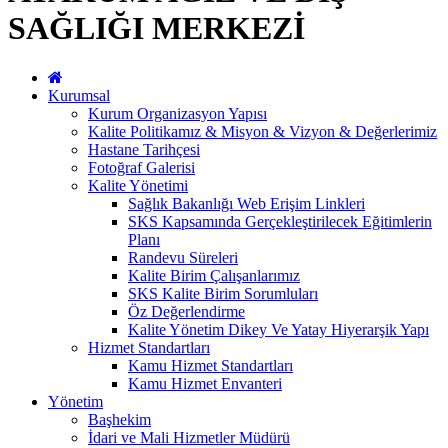
SAĞLIĞI MERKEZİ
Kurumsal
Kurum Organizasyon Yapısı
Kalite Politikamız & Misyon & Vizyon & Değerlerimiz
Hastane Tarihçesi
Fotoğraf Galerisi
Kalite Yönetimi
Sağlık Bakanlığı Web Erişim Linkleri
SKS Kapsamında Gerçekleştirilecek Eğitimlerin
Planı
Randevu Süreleri
Kalite Birim Çalışanlarımız
SKS Kalite Birim Sorumluları
Öz Değerlendirme
Kalite Yönetim Dikey Ve Yatay Hiyerarşik Yapı
Hizmet Standartları
Kamu Hizmet Standartları
Kamu Hizmet Envanteri
Yönetim
Başhekim
İdari ve Mali Hizmetler Müdürü