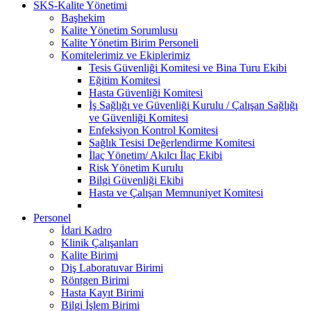
SKS-Kalite Yönetimi
Başhekim
Kalite Yönetim Sorumlusu
Kalite Yönetim Birim Personeli
Komitelerimiz ve Ekiplerimiz
Tesis Güvenliği Komitesi ve Bina Turu Ekibi
Eğitim Komitesi
Hasta Güvenliği Komitesi
İş Sağlığı ve Güvenliği Kurulu / Çalışan Sağlığı
ve Güvenliği Komitesi
Enfeksiyon Kontrol Komitesi
Sağlık Tesisi Değerlendirme Komitesi
İlaç Yönetim/ Akılcı İlaç Ekibi
Risk Yönetim Kurulu
Bilgi Güvenliği Ekibi
Hasta ve Çalışan Memnuniyet Komitesi
Personel
İdari Kadro
Klinik Çalışanları
Kalite Birimi
Diş Laboratuvar Birimi
Röntgen Birimi
Hasta Kayıt Birimi
Bilgi İşlem Birimi