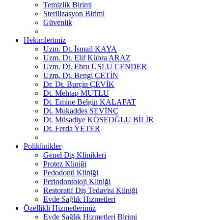
Temizlik Birimi
Sterilizasyon Birimi
Güvenlik
Hekimlerimiz
Uzm. Dt. İsmail KAYA
Uzm. Dt. Elif Kübra ARAZ
Uzm. Dt. Ebru USLU CENDER
Uzm. Dt. Bengi ÇETİN
Dr. Dt. Burçin ÇEVİK
Dt. Mehtap MUTLU
Dt. Emine Belgin KALAFAT
Dt. Mukaddes SEVİNÇ
Dt. Müsadiye KÖSEOĞLU BİLİR
Dt. Ferda YETER
Poliklinikler
Genel Diş Klinikleri
Protez Kliniği
Pedodonti Kliniği
Periodontoloji Kliniği
Restoratif Diş Tedavisi Kliniği
Evde Sağlık Hizmetleri
Özellikli Hizmetlerimiz
Evde Sağlık Hizmetleri Birimi