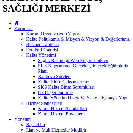
SAĞLIĞI MERKEZİ
Kurumsal
Kurum Organizasyon Yapısı
Kalite Politikamız & Misyon & Vizyon & Değerlerimiz
Hastane Tarihçesi
Fotoğraf Galerisi
Kalite Yönetimi
Sağlık Bakanlığı Web Erişim Linkleri
SKS Kapsamında Gerçekleştirilecek Eğitimlerin
Planı
Randevu Süreleri
Kalite Birim Çalışanlarımız
SKS Kalite Birim Sorumluları
Öz Değerlendirme
Kalite Yönetim Dikey Ve Yatay Hiyerarşik Yapı
Hizmet Standartları
Kamu Hizmet Standartları
Kamu Hizmet Envanteri
Yönetim
Başhekim
İdari ve Mali Hizmetler Müdürü