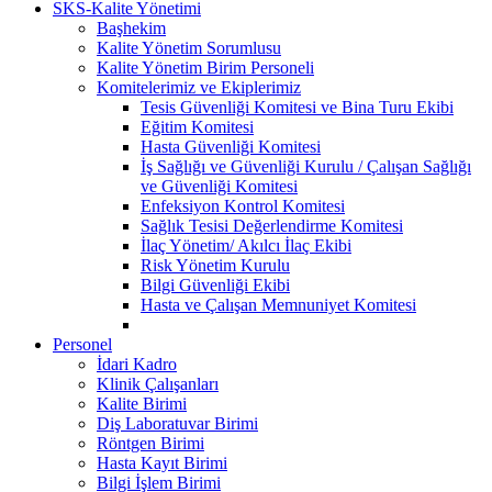
SKS-Kalite Yönetimi
Başhekim
Kalite Yönetim Sorumlusu
Kalite Yönetim Birim Personeli
Komitelerimiz ve Ekiplerimiz
Tesis Güvenliği Komitesi ve Bina Turu Ekibi
Eğitim Komitesi
Hasta Güvenliği Komitesi
İş Sağlığı ve Güvenliği Kurulu / Çalışan Sağlığı
ve Güvenliği Komitesi
Enfeksiyon Kontrol Komitesi
Sağlık Tesisi Değerlendirme Komitesi
İlaç Yönetim/ Akılcı İlaç Ekibi
Risk Yönetim Kurulu
Bilgi Güvenliği Ekibi
Hasta ve Çalışan Memnuniyet Komitesi
Personel
İdari Kadro
Klinik Çalışanları
Kalite Birimi
Diş Laboratuvar Birimi
Röntgen Birimi
Hasta Kayıt Birimi
Bilgi İşlem Birimi