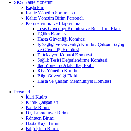
SKS-Kalite Yönetimi
Başhekim
Kalite Yönetim Sorumlusu
Kalite Yönetim Birim Personeli
Komitelerimiz ve Ekiplerimiz
Tesis Güvenliği Komitesi ve Bina Turu Ekibi
Eğitim Komitesi
Hasta Güvenliği Komitesi
İş Sağlığı ve Güvenliği Kurulu / Çalışan Sağlığı
ve Güvenliği Komitesi
Enfeksiyon Kontrol Komitesi
Sağlık Tesisi Değerlendirme Komitesi
İlaç Yönetim/ Akılcı İlaç Ekibi
Risk Yönetim Kurulu
Bilgi Güvenliği Ekibi
Hasta ve Çalışan Memnuniyet Komitesi
Personel
İdari Kadro
Klinik Çalışanları
Kalite Birimi
Diş Laboratuvar Birimi
Röntgen Birimi
Hasta Kayıt Birimi
Bilgi İşlem Birimi