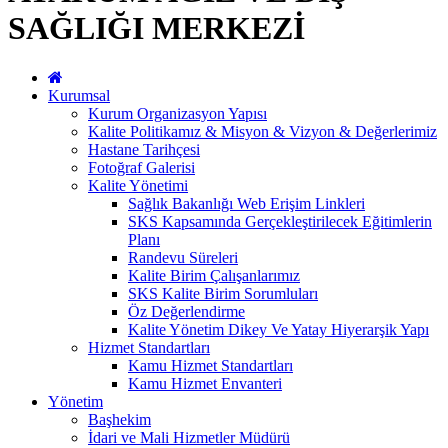
SAĞLIĞI MERKEZİ
Kurumsal
Kurum Organizasyon Yapısı
Kalite Politikamız & Misyon & Vizyon & Değerlerimiz
Hastane Tarihçesi
Fotoğraf Galerisi
Kalite Yönetimi
Sağlık Bakanlığı Web Erişim Linkleri
SKS Kapsamında Gerçekleştirilecek Eğitimlerin
Planı
Randevu Süreleri
Kalite Birim Çalışanlarımız
SKS Kalite Birim Sorumluları
Öz Değerlendirme
Kalite Yönetim Dikey Ve Yatay Hiyerarşik Yapı
Hizmet Standartları
Kamu Hizmet Standartları
Kamu Hizmet Envanteri
Yönetim
Başhekim
İdari ve Mali Hizmetler Müdürü