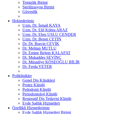
Temizlik Birimi
Sterilizasyon Birimi
Güvenlik
Hekimlerimiz
Uzm. Dt. İsmail KAYA
Uzm. Dt. Elif Kübra ARAZ
Uzm. Dt. Ebru USLU CENDER
Uzm. Dt. Bengi ÇETİN
Dr. Dt. Burçin ÇEVİK
Dt. Mehtap MUTLU
Dt. Emine Belgin KALAFAT
Dt. Mukaddes SEVİNÇ
Dt. Müsadiye KÖSEOĞLU BİLİR
Dt. Ferda YETER
Poliklinikler
Genel Diş Klinikleri
Protez Kliniği
Pedodonti Kliniği
Periodontoloji Kliniği
Restoratif Diş Tedavisi Kliniği
Evde Sağlık Hizmetleri
Özellikli Hizmetlerimiz
Evde Sağlık Hizmetleri Birimi