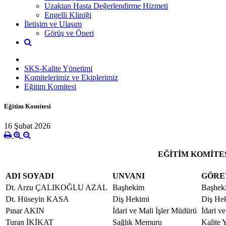
Uzaktan Hasta Değerlendirme Hizmeti
Engelli Kliniği
İletişim ve Ulaşım
Görüş ve Öneri
SKS-Kalite Yönetimi
Komitelerimiz ve Ekiplerimiz
Eğitim Komitesi
Eğitim Komitesi
16 Şubat 2026
EĞİTİM KOMİTE
ADI SOYADI
UNVANI
GÖRE
Dt. Arzu ÇALIKOĞLU AZAL
Başhekim
Başhek
Dt. Hüseyin KASA
Diş Hekimi
Diş He
Pınar AKIN
İdari ve Mali İşler Müdürü
İdari v
Turan İKİKAT
Sağlık Memuru
Kalite 