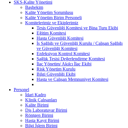
SKS-Kalite Yönetimi
Başhekim
Kalite Yönetim Sorumlusu
Kalite Yönetim Birim Personeli
Komitelerimiz ve Ekiplerimiz
Tesis Güvenliği Komitesi ve Bina Turu Ekibi
Eğitim Komitesi
Hasta Güvenliği Komitesi
İş Sağlığı ve Güvenliği Kurulu / Çalışan Sağlığı
ve Güvenliği Komitesi
Enfeksiyon Kontrol Komitesi
Sağlık Tesisi Değerlendirme Komitesi
İlaç Yönetim/ Akılcı İlaç Ekibi
Risk Yönetim Kurulu
Bilgi Güvenliği Ekibi
Hasta ve Çalışan Memnuniyet Komitesi
Personel
İdari Kadro
Klinik Çalışanları
Kalite Birimi
Diş Laboratuvar Birimi
Röntgen Birimi
Hasta Kayıt Birimi
Bilgi İşlem Birimi