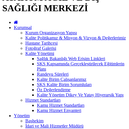
SAĞLIĞI MERKEZİ
Kurumsal
Kurum Organizasyon Yapısı
Kalite Politikamız & Misyon & Vizyon & Değerlerimiz
Hastane Tarihçesi
Fotoğraf Galerisi
Kalite Yönetimi
Sağlık Bakanlığı Web Erişim Linkleri
SKS Kapsamında Gerçekleştirilecek Eğitimlerin
Planı
Randevu Süreleri
Kalite Birim Çalışanlarımız
SKS Kalite Birim Sorumluları
Öz Değerlendirme
Kalite Yönetim Dikey Ve Yatay Hiyerarşik Yapı
Hizmet Standartları
Kamu Hizmet Standartları
Kamu Hizmet Envanteri
Yönetim
Başhekim
İdari ve Mali Hizmetler Müdürü