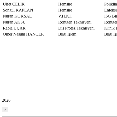
Ülfet ÇELİK
Hemşire
Polikli
Songül KAPLAN
Hemşire
Enfeksi
Nuran KÖKSAL
V.H.K.İ.
İSG Bir
Nuran AKSU
Röntgen Teknisyeni
Röntge
Rabia UÇAR
Diş Protez Teknisyeni
Klinik 
Ömer Nasuhi HANÇER
Bilgi İşlem
Bilgi İ
2026
×