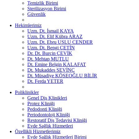
Temizlik Birimi
Sterilizasyon Birimi
Güvenlik
Hekimlerimiz
Uzm. Dt. İsmail KAYA
Uzm. Dt. Elif Kübra ARAZ
Uzm. Dt. Ebru USLU CENDER
Uzm. Dt. Bengi ÇETİN
Dr. Dt. Burçin ÇEVİK
Dt. Mehtap MUTLU
Dt. Emine Belgin KALAFAT
Dt. Mukaddes SEVİNÇ
Dt. Müsadiye KÖSEOĞLU BİLİR
Dt. Ferda YETER
Poliklinikler
Genel Diş Klinikleri
Protez Kliniği
Pedodonti Kliniği
Periodontoloji Kliniği
Restoratif Diş Tedavisi Kliniği
Evde Sağlık Hizmetleri
Özellikli Hizmetlerimiz
Evde Sağlık Hizmetleri Birimi