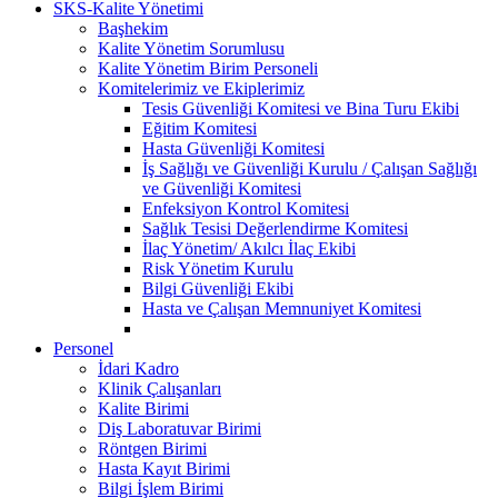
SKS-Kalite Yönetimi
Başhekim
Kalite Yönetim Sorumlusu
Kalite Yönetim Birim Personeli
Komitelerimiz ve Ekiplerimiz
Tesis Güvenliği Komitesi ve Bina Turu Ekibi
Eğitim Komitesi
Hasta Güvenliği Komitesi
İş Sağlığı ve Güvenliği Kurulu / Çalışan Sağlığı
ve Güvenliği Komitesi
Enfeksiyon Kontrol Komitesi
Sağlık Tesisi Değerlendirme Komitesi
İlaç Yönetim/ Akılcı İlaç Ekibi
Risk Yönetim Kurulu
Bilgi Güvenliği Ekibi
Hasta ve Çalışan Memnuniyet Komitesi
Personel
İdari Kadro
Klinik Çalışanları
Kalite Birimi
Diş Laboratuvar Birimi
Röntgen Birimi
Hasta Kayıt Birimi
Bilgi İşlem Birimi