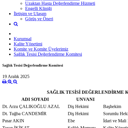
Uzaktan Hasta Değerlendirme Hizmeti
Engelli Kliniği
İletişim ve Ulaşım
Görüş ve Öneri
Kurumsal
Kalite Yönetimi
Komite ve Komite Üyelerimiz
Sağlık Tesisi Değerlendirme Komitesi
Sağlık Tesisi Değerlendirme Komitesi
19 Aralık 2025
SAĞLIK TESİSİ DEĞERLENDİRME 
ADI SOYADI
UNVANI
Dt. Arzu ÇALIKOĞLU AZAL
Diş Hekimi
Başhekim
Dt. Tuğba CANDEMİR
Diş Hekimi
Sorumlu Hek
Pınar AKIN
Ebe
İdari ve Mali
Turan İKİKAT
Sağlık Memuru
Kalite Yönet