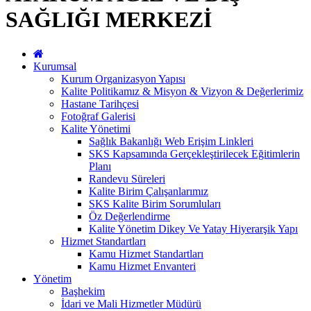
SAĞLIĞI MERKEZİ
Kurumsal
Kurum Organizasyon Yapısı
Kalite Politikamız & Misyon & Vizyon & Değerlerimiz
Hastane Tarihçesi
Fotoğraf Galerisi
Kalite Yönetimi
Sağlık Bakanlığı Web Erişim Linkleri
SKS Kapsamında Gerçekleştirilecek Eğitimlerin
Planı
Randevu Süreleri
Kalite Birim Çalışanlarımız
SKS Kalite Birim Sorumluları
Öz Değerlendirme
Kalite Yönetim Dikey Ve Yatay Hiyerarşik Yapı
Hizmet Standartları
Kamu Hizmet Standartları
Kamu Hizmet Envanteri
Yönetim
Başhekim
İdari ve Mali Hizmetler Müdürü