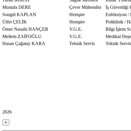
Mustafa DERE
Çevre Mühendisi
İş Güvenliği
Songül KAPLAN
Hemşire
Enfeksiyon /
Ülfet ÇELİK
Hemşire
Poliklinik / 
Ömer Nasuhi HANÇER
V.G.E.
Bilgi İşlem 
Meltem ZAİFOĞLU
V.G.E.
Medikal Dep
Hasan Çağatay KARA
Teknik Servis
Teknik Servi
2026
×