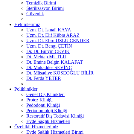
Temizlik Birimi
Sterilizasyon Birimi
Güvenlik
Hekimlerimiz
Uzm. Dt. İsmail KAYA
Uzm. Dt. Elif Kübra ARAZ
Uzm. Dt. Ebru USLU CENDER
Uzm. Dt. Bengi ÇETİN
Dr. Dt. Burçin ÇEVİK
Dt. Mehtap MUTLU
Dt. Emine Belgin KALAFAT
Dt. Mukaddes SEVİNÇ
Dt. Müsadiye KÖSEOĞLU BİLİR
Dt. Ferda YETER
Poliklinikler
Genel Diş Klinikleri
Protez Kliniği
Pedodonti Kliniği
Periodontoloji Kliniği
Restoratif Diş Tedavisi Kliniği
Evde Sağlık Hizmetleri
Özellikli Hizmetlerimiz
Evde Sağlık Hizmetleri Birimi