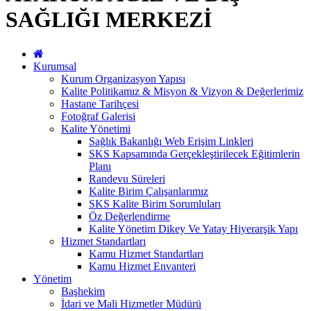
SAĞLIĞI MERKEZİ
Kurumsal
Kurum Organizasyon Yapısı
Kalite Politikamız & Misyon & Vizyon & Değerlerimiz
Hastane Tarihçesi
Fotoğraf Galerisi
Kalite Yönetimi
Sağlık Bakanlığı Web Erişim Linkleri
SKS Kapsamında Gerçekleştirilecek Eğitimlerin
Planı
Randevu Süreleri
Kalite Birim Çalışanlarımız
SKS Kalite Birim Sorumluları
Öz Değerlendirme
Kalite Yönetim Dikey Ve Yatay Hiyerarşik Yapı
Hizmet Standartları
Kamu Hizmet Standartları
Kamu Hizmet Envanteri
Yönetim
Başhekim
İdari ve Mali Hizmetler Müdürü