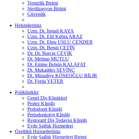
Temizlik Birimi
Sterilizasyon Birimi
Güvenlik
Hekimlerimiz
Uzm. Dt. İsmail KAYA
Uzm. Dt. Elif Kübra ARAZ
Uzm. Dt. Ebru USLU CENDER
Uzm. Dt. Bengi ÇETİN
Dr. Dt. Burçin ÇEVİK
Dt. Mehtap MUTLU
Dt. Emine Belgin KALAFAT
Dt. Mukaddes SEVİNÇ
Dt. Müsadiye KÖSEOĞLU BİLİR
Dt. Ferda YETER
Poliklinikler
Genel Diş Klinikleri
Protez Kliniği
Pedodonti Kliniği
Periodontoloji Kliniği
Restoratif Diş Tedavisi Kliniği
Evde Sağlık Hizmetleri
Özellikli Hizmetlerimiz
Evde Sağlık Hizmetleri Birimi