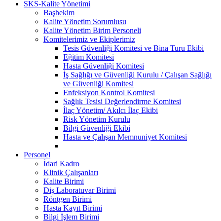
SKS-Kalite Yönetimi
Başhekim
Kalite Yönetim Sorumlusu
Kalite Yönetim Birim Personeli
Komitelerimiz ve Ekiplerimiz
Tesis Güvenliği Komitesi ve Bina Turu Ekibi
Eğitim Komitesi
Hasta Güvenliği Komitesi
İş Sağlığı ve Güvenliği Kurulu / Çalışan Sağlığı
ve Güvenliği Komitesi
Enfeksiyon Kontrol Komitesi
Sağlık Tesisi Değerlendirme Komitesi
İlaç Yönetim/ Akılcı İlaç Ekibi
Risk Yönetim Kurulu
Bilgi Güvenliği Ekibi
Hasta ve Çalışan Memnuniyet Komitesi
Personel
İdari Kadro
Klinik Çalışanları
Kalite Birimi
Diş Laboratuvar Birimi
Röntgen Birimi
Hasta Kayıt Birimi
Bilgi İşlem Birimi