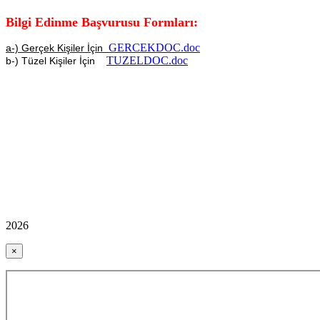
Bilgi Edinme Başvurusu Formları:
GERCEKDOC.doc
a-) Gerçek Kişiler İçin
TUZELDOC.doc
b-) Tüzel Kişiler İçin
2026
×